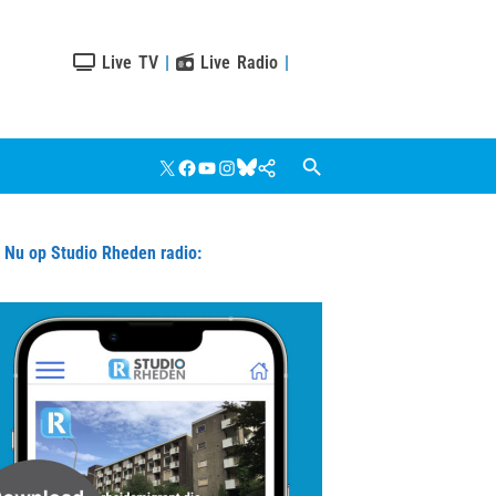
Live TV
|
Live Radio
|
X
Facebook
YouTube
Instagram
Bluesky
Google
Nieuws
u op Studio Rheden radio: