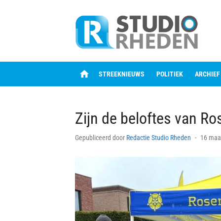
Skip
to
content
home
STREEKNIEUWS
POLITIEK
ARCHIEF
Zijn de beloftes van R
Posted
Gepubliceerd door
Redactie Studio Rheden
16 maa
on