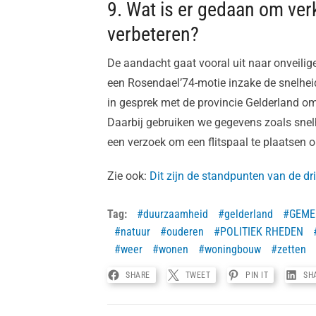
9. Wat is er gedaan om ver
verbeteren?
De aandacht gaat vooral uit naar onveili
een Rosendael’74-motie inzake de snelhei
in gesprek met de provincie Gelderland o
Daarbij gebruiken we gegevens zoals snelh
een verzoek om een flitspaal te plaatsen
Zie ook:
Dit zijn de standpunten van de dr
Tag:
duurzaamheid
gelderland
GEME
natuur
ouderen
POLITIEK RHEDEN
weer
wonen
woningbouw
zetten
SHARE
TWEET
PIN IT
SH