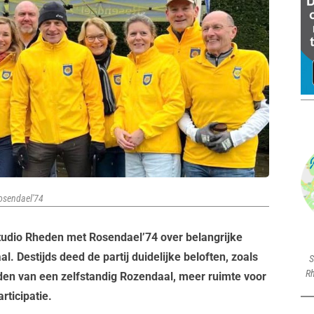
Rosendael'74
udio Rheden met Rosendael’74 over belangrijke
Destijds deed de partij duidelijke beloften, zoals
S
Rh
en van een zelfstandig Rozendaal, meer ruimte voor
rticipatie.