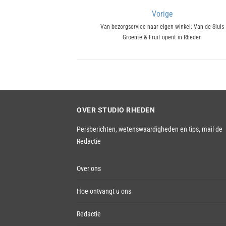
Bericht
Vorige
Previous
Van bezorgservice naar eigen winkel: Van de Sluis
navigatie
Groente & Fruit opent in Rheden
post:
OVER STUDIO RHEDEN
Persberichten, wetenswaardigheden en tips,
mail de
Redactie
Over ons
Hoe ontvangt u ons
Redactie