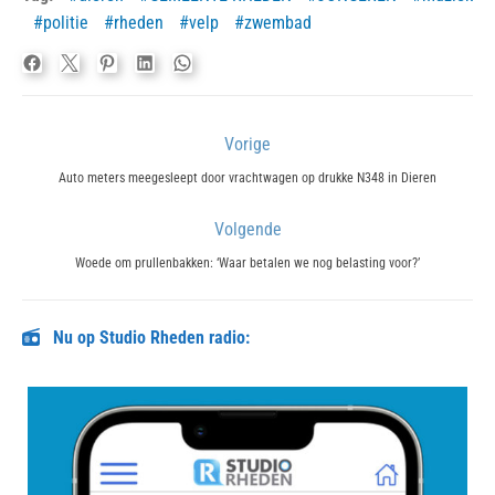
politie
rheden
velp
zwembad
Bericht
Vorige
navigatie
Previous
Auto meters meegesleept door vrachtwagen op drukke N348 in Dieren
post:
Volgende
Next
Woede om prullenbakken: ‘Waar betalen we nog belasting voor?’
post:
Nu op Studio Rheden radio: