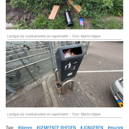
Lachgas bij voetbalvelden en supermarkt – Foto: Martin Slijper
Lachgas bij voetbalvelden en supermarkt – Foto: Martin Slijper
Tag:
dieren
GEMEENTE RHEDEN
JONGEREN
muziek