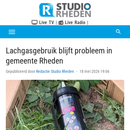
Skip
to
content
Live TV
|
Live Radio
|
Lachgasgebruik blijft probleem in
gemeente Rheden
Posted
Gepubliceerd door
Redactie Studio Rheden
18 mei 2026 19:06
on