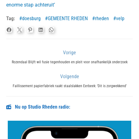
enorme stap achteruit’
Tag:
doesburg
GEMEENTE RHEDEN
rheden
velp
Bericht
Vorige
navigatie
Previous
Rozendaal Blijft wil fusie tegenhouden en pleit voor onafhankelijk onderzoek
post:
Volgende
Next
Faillissement papierfabriek raakt staalslakken Eerbeek: ‘Dit is zorgwekkend’
post:
Nu op Studio Rheden radio: