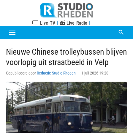
Skip
to
content
Live TV
|
Live Radio
|
Nieuwe Chinese trolleybussen blijven
voorlopig uit straatbeeld in Velp
Posted
Gepubliceerd door
Redactie Studio Rheden
1 juli 2026 19:20
on