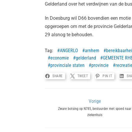
Gelderland over het verdwijnen van de busl
In Doesburg wil D66 bovendien een motie
opgeroepen om met de provincie Gelderlan
29 alsnog te behouden.
Tag:
ANGERLO
arnhem
bereikbaarhe
economie
gelderland
GEMEENTE RH
provinciale staten
provincie
recreati
SHARE
TWEET
PIN IT
SH
Bericht
Vorige
Previous
Zware botsing op N785, bestuurder met spoed naar
navigatie
ziekenhuis
post: