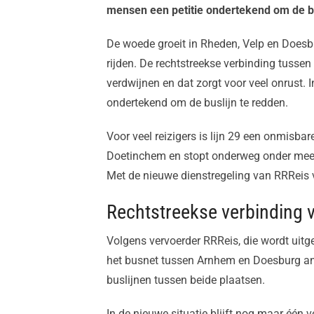
mensen een petitie ondertekend om de bu
De woede groeit in Rheden, Velp en Doesbu
rijden. De rechtstreekse verbinding tusse
verdwijnen en dat zorgt voor veel onrust.
ondertekend om de buslijn te redden.
Voor veel reizigers is lijn 29 een onmisba
Doetinchem en stopt onderweg onder meer
Met de nieuwe dienstregeling van RRReis ve
Rechtstreekse verbinding v
Volgens vervoerder RRReis, die wordt uit
het busnet tussen Arnhem en Doesburg ander
buslijnen tussen beide plaatsen.
In de nieuwe situatie blijft nog maar één v