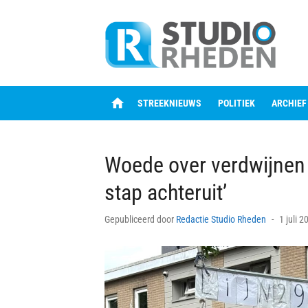
Skip
to
content
home
STREEKNIEUWS
POLITIEK
ARCHIEF
Woede over verdwijnen b
stap achteruit’
Posted
Gepubliceerd door
Redactie Studio Rheden
1 juli 
on