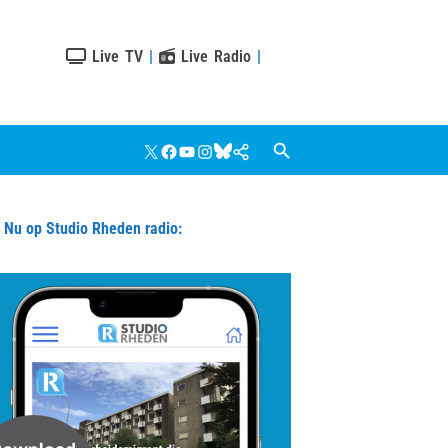
Live TV
|
Live Radio
|
X
Facebook
YouTube
Instagram
Bluesky
Google
Nieuws
u op Studio Rheden radio: