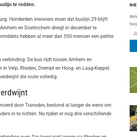
slijn te redden.
NI
Meld
rg. Honderden inwoners eisen dat buslijn 29 blijft
hoog
n Arnhem en Doetinchem dreigt in december te
 Inmiddels hebben al meer dan 550 mensen een petitie
re verbinding. De bus rijdt tussen Arnhem en
 in Velp, Rheden, Drempt en Hoog- en Laag-Keppel.
rdwijnt die route volledig.
erdwijnt
gevoerd door Transdev, bestond al langer de wens om
s in te richten. Nu rijden er nog drie verschillende
erbinding over. Die loopt niet langer via Rheden en