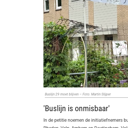
Buslijn 29 moet blijven – Foto: Martin Slijper
'Buslijn is onmisbaar'
In de petitie noemen de initiatiefnemers 