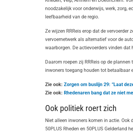
Rheden, Velp, Arnhem en Doetinchem. Vol
noodzakelijk voor onderwijs, werk, zorg, 
leefbaarheid van de regio.
Ze wijzen RRReis erop dat de vervoerder ze
vervoernetwerk als alternatief voor de aut
waarborgen. De actievoerders vinden dat h
Daarom roepen zij RRReis op de plannen te
inwoners toegang houden tot betaalbaar e
Zie ook:
Zorgen om buslijn 29: “Laat deze
Zie ook:
Rhedenaren bang dat ze niet me
Ook politiek roert zich
Niet alleen inwoners komen in actie. Ook d
50PLUS Rheden en 50PLUS Gelderland heb