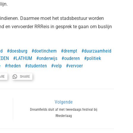
ijn.
 indienen. Daarmee moet het stadsbestuur worden
d en vervoerder RRReis in gesprek te gaan om buslijn
id
doesburg
doetinchem
drempt
duurzaamheid
EDEN
LATHUM
onderwijs
ouderen
politiek
e
rheden
studenten
velp
vervoer
ARE
SHARE
Volgende
Next
Dreamfields sluit af met tweedaags festival bij
Rhederlaag
post: