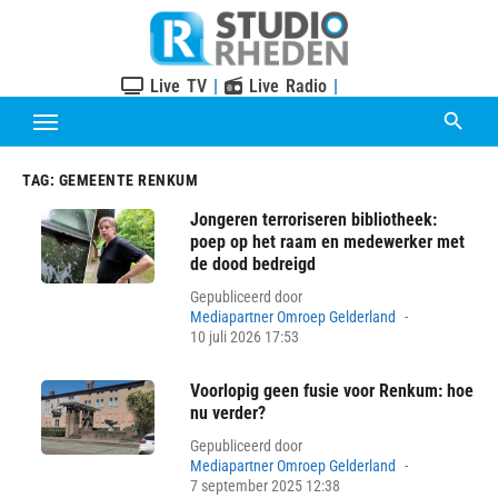
Skip
to
content
Live TV
|
Live Radio
|
TAG:
GEMEENTE RENKUM
Jongeren terroriseren bibliotheek:
poep op het raam en medewerker met
de dood bedreigd
Gepubliceerd door
Posted
Mediapartner Omroep Gelderland
on
10 juli 2026 17:53
Voorlopig geen fusie voor Renkum: hoe
nu verder?
Gepubliceerd door
Posted
Mediapartner Omroep Gelderland
on
7 september 2025 12:38