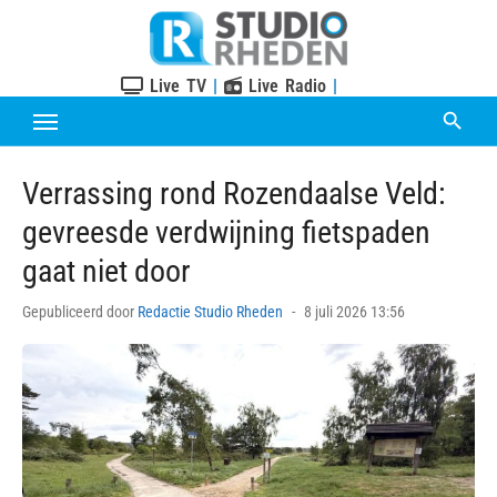
Skip
to
content
Live TV
|
Live Radio
|
Verrassing rond Rozendaalse Veld:
gevreesde verdwijning fietspaden
gaat niet door
Posted
Gepubliceerd door
Redactie Studio Rheden
8 juli 2026 13:56
on