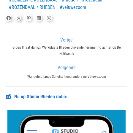
ROZENDAAL / RHEDEN
veluwezoom
Bericht
Vorige
navigatie
Previous
Groep 8 laat dankzij Werkplaats Rheden blijvende herinnering achter op De
Holtbanck
post:
Volgende
Next
Wandeling langs Schotse hooglanders op Veluwezoom
post:
Nu op Studio Rheden radio: