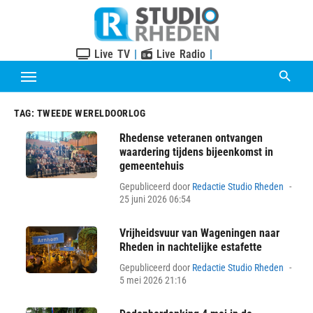
Skip
to
content
Live TV
|
Live Radio
|
TAG:
TWEEDE WERELDOORLOG
Rhedense veteranen ontvangen
waardering tijdens bijeenkomst in
gemeentehuis
Pos
Gepubliceerd door
Redactie Studio Rheden
on
25 juni 2026 06:54
Vrijheidsvuur van Wageningen naar
Rheden in nachtelijke estafette
Pos
Gepubliceerd door
Redactie Studio Rheden
on
5 mei 2026 21:16