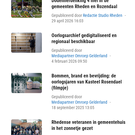
Dodenherdenking 4 mei in de
gemeenten Rheden en Rozendaal
Pos
Gepubliceerd door
Redactie Studio Rheden
on
29 april 2026 16:03
Oorlogsarchief gedigitaliseerd en
regionaal beschikbaar
Gepubliceerd door
Posted
Mediapartner Omroep Gelderland
on
4 februari 2026 09:50
Bommen, brand en bevrijding: de
oorlogsjaren van Kasteel Rosendael
(filmpje)
Gepubliceerd door
Posted
Mediapartner Omroep Gelderland
on
18 september 2025 13:05
Rhedense veteranen in gemeentehuis
in het zonnetje gezet