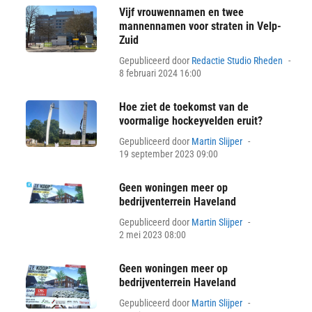
Vijf vrouwennamen en twee
mannennamen voor straten in Velp-
Zuid
Pos
Gepubliceerd door
Redactie Studio Rheden
on
8 februari 2024 16:00
Hoe ziet de toekomst van de
voormalige hockeyvelden eruit?
Posted
Gepubliceerd door
Martin Slijper
on
19 september 2023 09:00
Geen woningen meer op
bedrijventerrein Haveland
Posted
Gepubliceerd door
Martin Slijper
on
2 mei 2023 08:00
Geen woningen meer op
bedrijventerrein Haveland
Posted
Gepubliceerd door
Martin Slijper