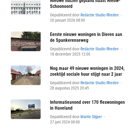
Nieuwe huizen gepland naast Nieuw-
Schoonoord
Pos
Gepubliceerd door
Redactie Studio Rheden
on
20 januari 2026 08:00
Eerste nieuwe woningen in Dieren aan
de Spankerenseweg
Pos
Gepubliceerd door
Redactie Studio Rheden
on
18 december 2025 12:00
Nog maar 49 nieuwe woningen in 2024,
zoektijd sociale huur stijgt naar 2 jaar
Pos
Gepubliceerd door
Redactie Studio Rheden
on
28 augustus 2025 20:45
Informatieavond over 170 flexwoningen
in Haveland
Posted
Gepubliceerd door
Martin Slijper
on
27 juni 2024 08:00