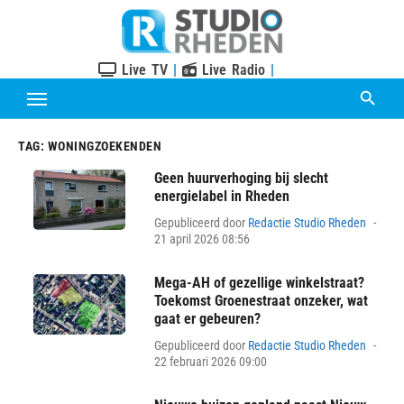
Skip
to
content
Live TV
|
Live Radio
|
TAG:
WONINGZOEKENDEN
Geen huurverhoging bij slecht
energielabel in Rheden
Pos
Gepubliceerd door
Redactie Studio Rheden
on
21 april 2026 08:56
Mega-AH of gezellige winkelstraat?
Toekomst Groenestraat onzeker, wat
gaat er gebeuren?
Pos
Gepubliceerd door
Redactie Studio Rheden
on
22 februari 2026 09:00