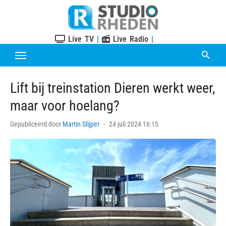
Skip
to
content
Live TV
|
Live Radio
|
Lift bij treinstation Dieren werkt weer,
maar voor hoelang?
Posted
Gepubliceerd door
Martin Slijper
24 juli 2024 16:15
on