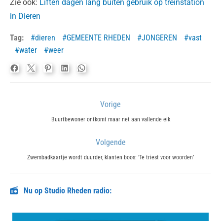
Zie ook:
Liften dagen lang buiten gebruik op treinstation
in Dieren
Tag:
dieren
GEMEENTE RHEDEN
JONGEREN
vast
water
weer
Bericht
Vorige
navigatie
Previous
Buurtbewoner ontkomt maar net aan vallende eik
post:
Volgende
Next
Zwembadkaartje wordt duurder, klanten boos: ‘Te triest voor woorden’
post:
Nu op Studio Rheden radio: