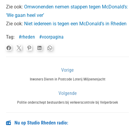
Zie ook:
Omwonenden nemen stappen tegen McDonald’s:
‘We gaan heel ver’
Zie ook:
Niet iedereen is tegen een McDonald’s in Rheden
Tag:
rheden
voorpagina
Bericht
Vorige
navigatie
Previous
Inwoners Dieren in Postcode Loterij Miljoenenjacht
post:
Volgende
Next
Politie onderschept bestuurders bij verkeerscontrole bij Velperbroek
post:
Nu op Studio Rheden radio: