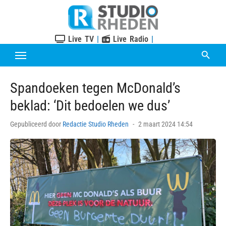
Skip
to
content
Live TV
|
Live Radio
|
Spandoeken tegen McDonald’s
beklad: ‘Dit bedoelen we dus’
Posted
Gepubliceerd door
Redactie Studio Rheden
2 maart 2024 14:54
on