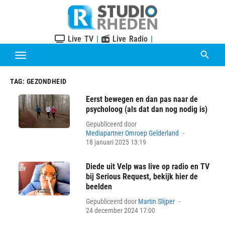
Skip
to
content
Live TV
|
Live Radio
|
TAG:
GEZONDHEID
Eerst bewegen en dan pas naar de
psycholoog (als dat dan nog nodig is)
Gepubliceerd door
Posted
Mediapartner Omroep Gelderland
on
18 januari 2025 13:19
Diede uit Velp was live op radio en TV
bij Serious Request, bekijk hier de
beelden
Posted
Gepubliceerd door
Martin Slijper
on
24 december 2024 17:00