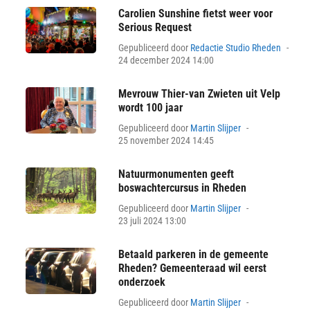
Carolien Sunshine fietst weer voor
Serious Request
Pos
Gepubliceerd door
Redactie Studio Rheden
on
24 december 2024 14:00
Mevrouw Thier-van Zwieten uit Velp
wordt 100 jaar
Posted
Gepubliceerd door
Martin Slijper
on
25 november 2024 14:45
Natuurmonumenten geeft
boswachtercursus in Rheden
Posted
Gepubliceerd door
Martin Slijper
on
23 juli 2024 13:00
Betaald parkeren in de gemeente
Rheden? Gemeenteraad wil eerst
onderzoek
Posted
Gepubliceerd door
Martin Slijper