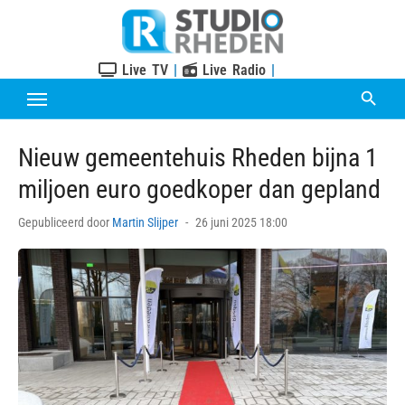
Skip
to
content
Live TV
|
Live Radio
|
Nieuw gemeentehuis Rheden bijna 1
miljoen euro goedkoper dan gepland
Posted
Gepubliceerd door
Martin Slijper
26 juni 2025 18:00
on