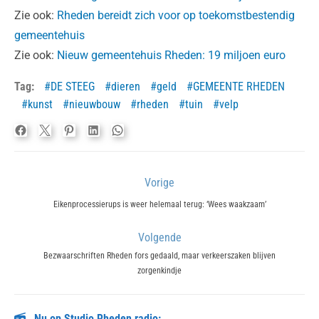
Zie ook:
Rheden bereidt zich voor op toekomstbestendig
gemeentehuis
Zie ook:
Nieuw gemeentehuis Rheden: 19 miljoen euro
Tag:
DE STEEG
dieren
geld
GEMEENTE RHEDEN
kunst
nieuwbouw
rheden
tuin
velp
Bericht
Vorige
navigatie
Previous
Eikenprocessierups is weer helemaal terug: ‘Wees waakzaam’
post:
Volgende
Next
Bezwaarschriften Rheden fors gedaald, maar verkeerszaken blijven
zorgenkindje
post:
Nu op Studio Rheden radio: